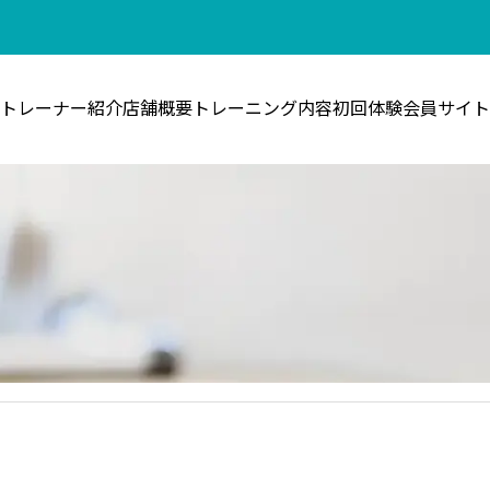
トレーナー紹介
店舗概要
トレーニング内容
初回体験
会員サイト
運動初心者ガイド
,
更年期･自律神経ケア
,
セルフケア
運動初心者
1週間