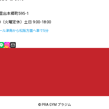
出本郷町595-1
00（火曜定休）土日 9:00-18:00
ール津南から松阪方面へ車で5分
© PRA GYM プラジム