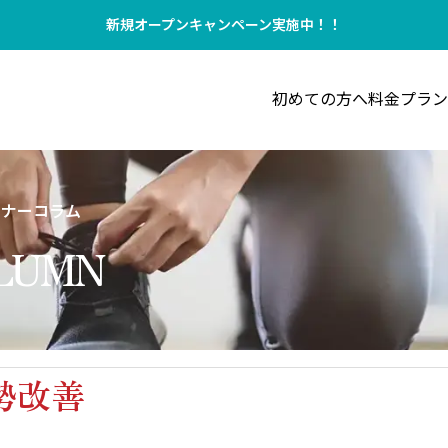
新規オープンキャンペーン実施中！！
初めての方へ
料金プラン
セルフケア
,
その他
,
運動初心者ガイド
ーナーコラム
LUMN
【専門家が解説】健康のために必要な「
PILATES
の運動量」とは？
す健康メリット
勢改善
サンプルテキスト。サンプルテキスト。