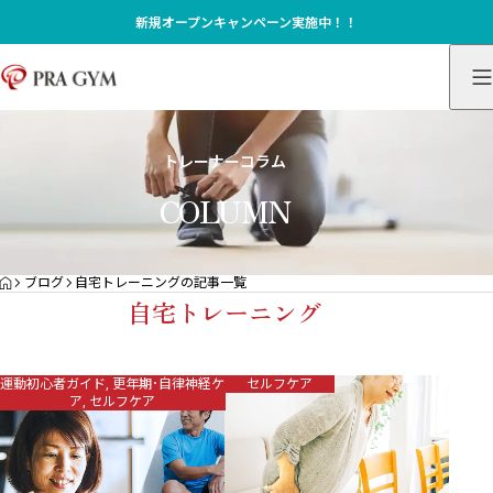
新規オープンキャンペーン実施中！！
トレーナーコラム
COLUMN
HOME
ブログ
自宅トレーニングの記事一覧
自宅トレーニング
運動初心者ガイド
,
更年期･自律神経ケ
セルフケア
ア
,
セルフケア