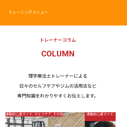
トレーニングメニュー
トレーナーコラム
COLUMN
理学療法士トレーナーによる
日々のセルフケアやジムの活用法など
専門知識をわかりやすくお伝えします。
運動初心者ガイド
,
セルフケア
,
その他
運動初心者ガイド
,
更年期
ア