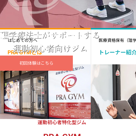
2025.07.16
先着30名様限定！当日入会キャンペーン
2025.07.16
先着30名様限定！当日入会キャンペーン
理学療法士がサポートする
2025.07.16
先着30名様限定！当日入会キャンペーン
はじめての方へ
医療資格保有（理
運動初心者向けジム
2025.07.16
先着30名様限定！当日入会キャンペーン
PRA GYMとは
トレーナー紹
初回体験はこちら
2025.07.16
先着30名様限定！当日入会キャンペーン
運動初心者特化型ジム