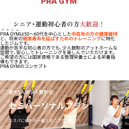
PRA GYM
シニア･運動初心者の方
大歓迎！
プラジム
PRA GYM
は50〜60代を中心とした
中高年の方の健康維持
と、将来の
健康寿命を延ばすためのトレーニング
に特化
したジムです。
運動が苦手な初心者の方でも､少人数制のアットホームな
空間で､安心してトレーニングを楽しんでいただけます。
ご希望の方には国家資格である管理栄養士による栄養指
導もできます。
PRA GYMのコンセプト
最大5人の少人数形式
セミパーソナルプラン
コスパに優れた一番人気のプランです！