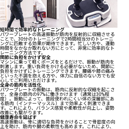
短時間で効率的なトレーニング
パワープレートの高速振動が筋肉を反射的に収縮させる
ことで、30分のトレーニングで2時間相当分のトレーニ
ングに匹敵する効果が期待できます。忙しい方や、運動
時間をなかなか取れない方にとって、非常に効率的なト
レーニング方法です。
関節に負担をかけず安全
マシンに乗って軽くポーズをとるだけで、振動が筋肉を
刺激します。重い負荷をかける必要がないため、関節に
負担をかけずにトレーニングできます。腰痛や膝の痛み
といった不調を抱える方や、体力に自信のない方でも安
心してご利用いただけます。
全身の筋肉を活性化
パワープレートの振動は、筋肉に反射的な収縮を起こさ
せ、全身の筋肉の97%に働きかけます（通常は30%程
度）。振動によって、普段使われにくい体の深層部にあ
る筋肉（インナーマッスル）まで効率よく刺激できま
す。これにより、バランス感覚や柔軟性が向上し、姿勢
改善にも繋がります。
健康寿命を延ばす
高速振動は、骨に適切な負荷をかけることで骨密度の向
上を助け、筋肉や腱の柔軟性も高めます。これにより、