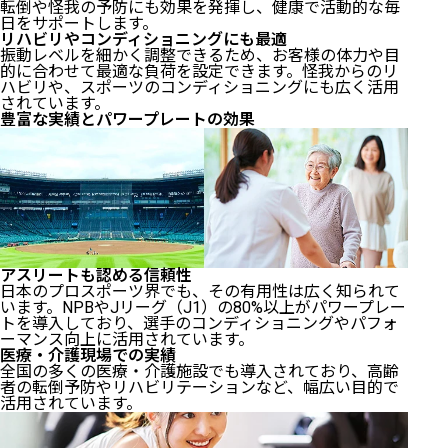
転倒や怪我の予防にも効果を発揮し、健康で活動的な毎
日をサポートします。
リハビリやコンディショニングにも最適
振動レベルを細かく調整できるため、お客様の体力や目
的に合わせて最適な負荷を設定できます。怪我からのリ
ハビリや、スポーツのコンディショニングにも広く活用
されています。
豊富な実績とパワープレートの効果
アスリートも認める信頼性
日本のプロスポーツ界でも、その有用性は広く知られて
います。NPBやJリーグ（J1）の80%以上がパワープレー
トを導入しており、選手のコンディショニングやパフォ
ーマンス向上に活用されています。
医療・介護現場での実績
全国の多くの医療・介護施設でも導入されており、高齢
者の転倒予防やリハビリテーションなど、幅広い目的で
活用されています。